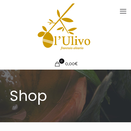
0
0,00€
Shop