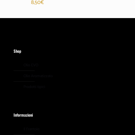
8,50
€
Shop
Olio EVO
Olio Aromatizzato
Prodotti tipici
Informazioni
Il Frantoio