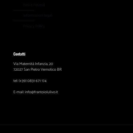
Resi e Recessi
Informazioni legali
Privacy Policy
Contatti
Via Maternità Infanzia, 20
72027 San Pietro Vernotico BR
tel: (+39) 0831 671 174
E-mail: info@frantoiolulivo.it