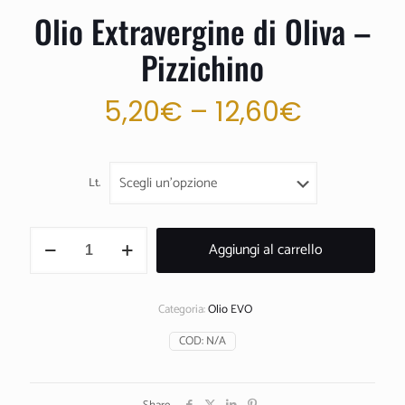
Olio Extravergine di Oliva –
Pizzichino
5,20
€
–
12,60
€
Lt.
Olio
Aggiungi al carrello
Extravergine
di
Oliva
-
Categoria:
Olio EVO
Pizzichino
quantità
COD:
N/A