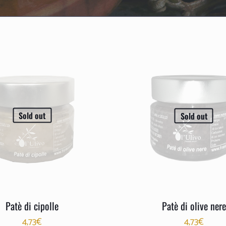
Sold out
Sold out
Patè di cipolle
Patè di olive nere
4,73
€
4,73
€