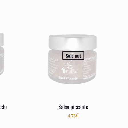
Sold out
cchi
Salsa piccante
4,73
€