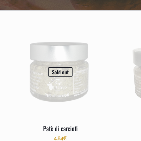
Sold out
Patè di carciofi
4,84
€