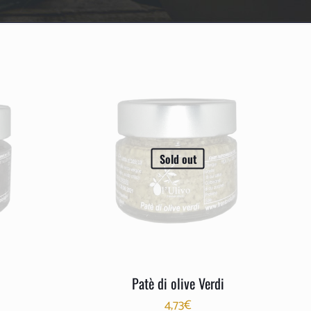
Sold out
Patè di olive Verdi
4,73
€