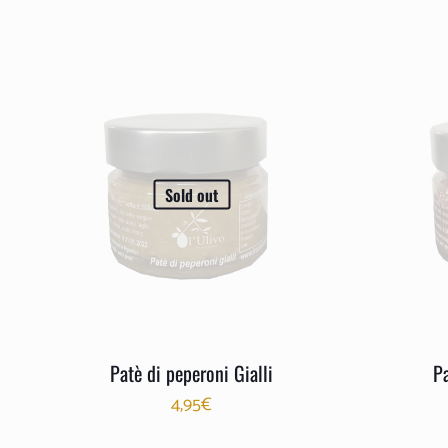
Sold out
Patè di peperoni Gialli
Pa
4,95
€