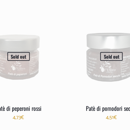
Sold out
Sold out
tè di peperoni rossi
Patè di pomodori se
4,73
€
4,51
€