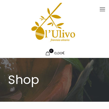
0
0,00€
Shop