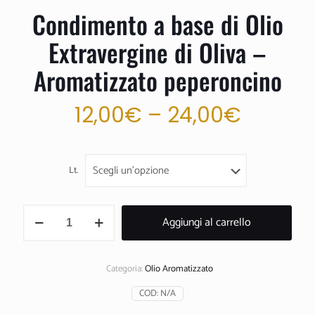
Condimento a base di Olio
Extravergine di Oliva –
Aromatizzato peperoncino
12,00
€
–
24,00
€
Lt.
Condimento
Aggiungi al carrello
a
base
di
Olio
Categoria:
Olio Aromatizzato
Extravergine
di
COD:
N/A
Oliva