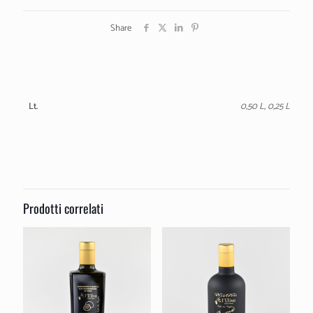
–
Aromatizzato
Share
peperoncino
quantità
Lt.
0,50 L, 0,25 L
Prodotti correlati