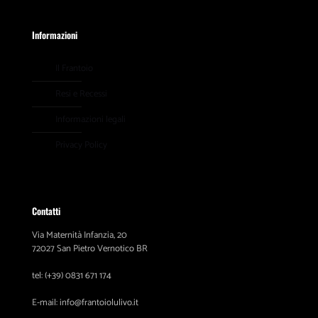
Informazioni
Il Frantoio
Resi e Recessi
Informazioni legali
Privacy Policy
Contatti
Via Maternità Infanzia, 20
72027 San Pietro Vernotico BR
tel: (+39) 0831 671 174
E-mail: info@frantoiolulivo.it