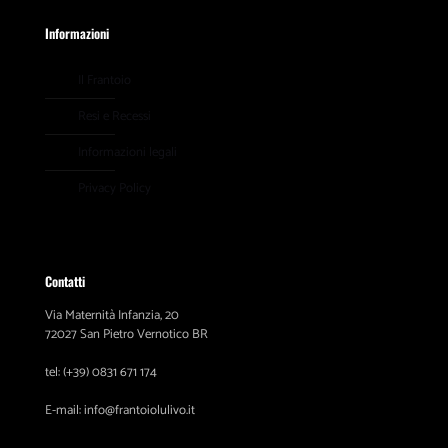
Informazioni
Il Frantoio
Resi e Recessi
Informazioni legali
Privacy Policy
Contatti
Via Maternità Infanzia, 20
72027 San Pietro Vernotico BR
tel: (+39) 0831 671 174
E-mail: info@frantoiolulivo.it