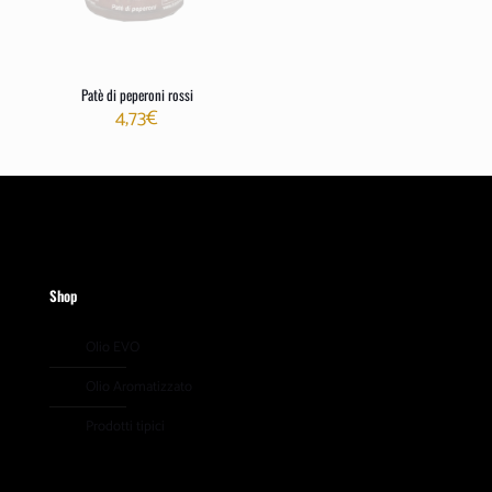
Patè di peperoni rossi
4,73
€
Shop
Olio EVO
Olio Aromatizzato
Prodotti tipici