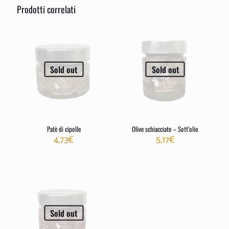
Devi
effettuare l’accesso
per pubblicare una recensione.
Prodotti correlati
Sold out
Sold out
Patè di cipolle
Olive schiacciate – Sott’olio
4,73
€
5,17
€
Sold out