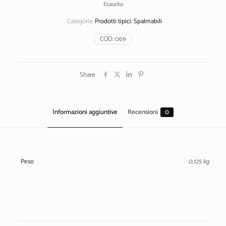
Esaurito
Categorie:
Prodotti tipici
,
Spalmabili
COD:
069
Share
Informazioni aggiuntive
Recensioni
0
Peso
0,125 kg
Recensioni
Ancora non ci sono recensioni.
Recensisci per primo “Patè di peperoni Gialli”