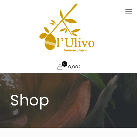
0
0,00€
Shop